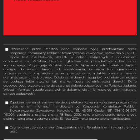
Przekazane przez Państwa dane osobowe będą przetwarzane przez
Korporacja Kominiarzy Polskich Stowarzyszenie Zawodowe, Katowicka 55, 45-061
Opole NIP 754-10-96-297, REGON w celach związanych z udzieleniem
odpowiedzi na Państwa żądanie zgłoszone za pośrednictwem formularza
kontaktowego. Przysługuje Państwu prawo do żądania od administratora danych
dostępu do swoich danych, ich sprostowania, usunięcia lub ograniczenia
przetwarzania, lub sprzeciwu wobec przetwarzania, a także prawo wniesienia
skargi do organu nadzorczego. Odbiorcami danych mogą być podmioty zajmujące
się obsługą informatyczną lub marketingową administratora danych. Dane
osobowe będą przetwarzane do czasu udzielenia odpowiedzi na Państwa żądanie.
Więcej informacji zostało zawartych w dokumencie „Informacje od administratora
danych osobowych”.
Zgadzam się na otrzymywanie drogą elektroniczną na wskazany przeze mnie
adres e-mail informacji handlowych od Korporacja Kominiarzy Polskich
Stowarzyszenie Zawodowe, Katowicka 55, 45-061 Opole NIP 754-10-96-297,
REGON zgodnie z ustawą z dnia 18 lipca 2002 roku o świadczeniu usług drogą
elektroniczną oraz z ustawą z dnia 16 lipca 2004 roku prawo telekomunikacyjne.
Oświadczam, że zapoznałem/zapoznałam się z Regulaminem i akceptuję jego
treść.