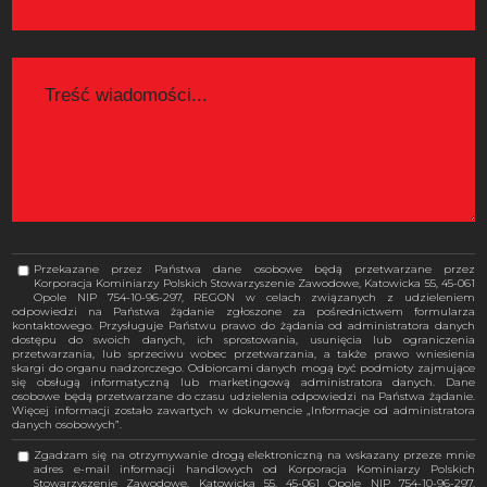
Przekazane przez Państwa dane osobowe będą przetwarzane przez
Korporacja Kominiarzy Polskich Stowarzyszenie Zawodowe, Katowicka 55, 45-061
Opole NIP 754-10-96-297, REGON w celach związanych z udzieleniem
odpowiedzi na Państwa żądanie zgłoszone za pośrednictwem formularza
kontaktowego. Przysługuje Państwu prawo do żądania od administratora danych
dostępu do swoich danych, ich sprostowania, usunięcia lub ograniczenia
przetwarzania, lub sprzeciwu wobec przetwarzania, a także prawo wniesienia
skargi do organu nadzorczego. Odbiorcami danych mogą być podmioty zajmujące
się obsługą informatyczną lub marketingową administratora danych. Dane
osobowe będą przetwarzane do czasu udzielenia odpowiedzi na Państwa żądanie.
Więcej informacji zostało zawartych w dokumencie „Informacje od administratora
danych osobowych”.
Zgadzam się na otrzymywanie drogą elektroniczną na wskazany przeze mnie
adres e-mail informacji handlowych od Korporacja Kominiarzy Polskich
Stowarzyszenie Zawodowe, Katowicka 55, 45-061 Opole NIP 754-10-96-297,