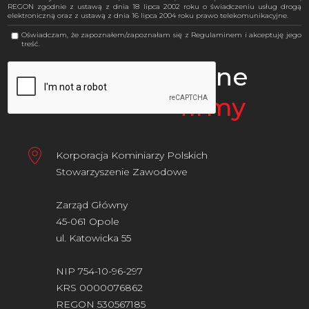
REGON zgodnie z ustawą z dnia 18 lipca 2002 roku o świadczeniu usług drogą
elektroniczną oraz z ustawą z dnia 16 lipca 2004 roku prawo telekomunikacyjne.
Oświadczam, że zapoznałem/zapoznałam się z Regulaminem i akceptuję jego
treść.
Dane
firmy
Korporacja Kominiarzy Polskich
Stowarzyszenie Zawodowe
Zarząd Główny
45-061 Opole
ul. Katowicka 55
NIP 754-10-96-297
KRS 0000076862
REGON 530567185