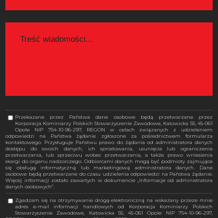
Przekazane przez Państwa dane osobowe będą przetwarzane przez
Korporacja Kominiarzy Polskich Stowarzyszenie Zawodowe, Katowicka 55, 45-061
Opole NIP 754-10-96-297, REGON w celach związanych z udzieleniem
odpowiedzi na Państwa żądanie zgłoszone za pośrednictwem formularza
kontaktowego. Przysługuje Państwu prawo do żądania od administratora danych
dostępu do swoich danych, ich sprostowania, usunięcia lub ograniczenia
przetwarzania, lub sprzeciwu wobec przetwarzania, a także prawo wniesienia
skargi do organu nadzorczego. Odbiorcami danych mogą być podmioty zajmujące
się obsługą informatyczną lub marketingową administratora danych. Dane
osobowe będą przetwarzane do czasu udzielenia odpowiedzi na Państwa żądanie.
Więcej informacji zostało zawartych w dokumencie „Informacje od administratora
danych osobowych”.
Zgadzam się na otrzymywanie drogą elektroniczną na wskazany przeze mnie
adres e-mail informacji handlowych od Korporacja Kominiarzy Polskich
Stowarzyszenie Zawodowe, Katowicka 55, 45-061 Opole NIP 754-10-96-297,