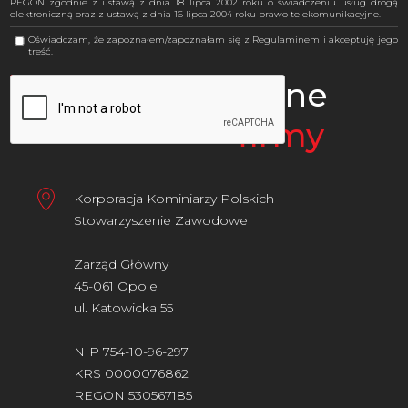
REGON zgodnie z ustawą z dnia 18 lipca 2002 roku o świadczeniu usług drogą
elektroniczną oraz z ustawą z dnia 16 lipca 2004 roku prawo telekomunikacyjne.
Oświadczam, że zapoznałem/zapoznałam się z Regulaminem i akceptuję jego
treść.
Dane
firmy
Korporacja Kominiarzy Polskich
Stowarzyszenie Zawodowe
Zarząd Główny
45-061 Opole
ul. Katowicka 55
NIP 754-10-96-297
KRS 0000076862
REGON 530567185